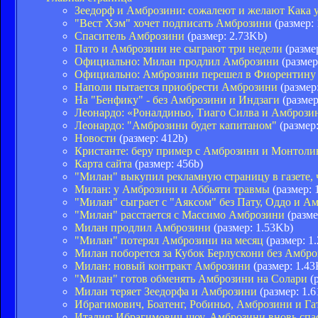
Зеедорф и Амброзини: сожалеют и желают Кака 
"Вест Хэм" хочет подписать Амброзини
(размер:
Спаситель Амброзини
(размер: 2.73Kb)
Пато и Амброзини не сыграют три недели
(разме
Официально: Милан продлил Амброзини
(размер
Официально: Амброзини перешел в Фиорентину
Наполи пытается приобрести Амброзини
(размер
На "Бенфику" - без Амброзини и Индзаги
(размер
Леонардо: «Роналдиньо, Тиаго Силва и Амброзин
Леонардо: "Амброзини будет капитаном"
(размер:
Новости
(размер: 412b)
Кристанте: беру пример с Амброзини и Монтоли
Карта сайта
(размер: 456b)
"Милан" выкупил рекламную страницу в газете,
Милан: у Амброзини и Аббьяти травмы
(размер: 
"Милан" сыграет с "Аяксом" без Пату, Оддо и А
"Милан" расстается с Массимо Амброзини
(разме
Милан продлил Амброзини
(размер: 1.53Kb)
"Милан" потерял Амброзини на месяц
(размер: 1
Милан поборется за Кубок Берлускони без Амбро
Милан: новый контракт Амброзини
(размер: 1.43
"Милан" готов обменять Амброзини на Солари
(р
Милан теряет Зеедорфа и Амброзини
(размер: 1.
Ибрагимович, Боатенг, Робиньо, Амброзини и Га
Италия: Ибрагимович-шоу, Амброзини вновь спа