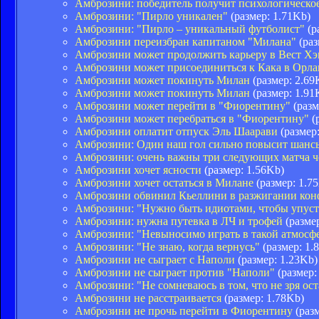
Амброзини: победитель получит психологическо
Амброзини: "Пирло уникален"
(размер: 1.71Kb)
Амброзини: "Пирло – уникальный футболист"
(р
Амброзини переизбран капитаном "Милана"
(раз
Амброзини может продолжить карьеру в Вест Хэ
Амброзини может присоединиться к Кака в Орла
Амброзини может покинуть Милан
(размер: 2.69
Амброзини может покинуть Милан
(размер: 1.91
Амброзини может перейти в "Фиорентину"
(разм
Амброзини может перебраться в "Фиорентину"
(
Амброзини оплатит отпуск Эль Шаарави
(размер:
Амброзини: Один наш гол сильно повысит шансы
Амброзини: очень важны три следующих матча 
Амброзини хочет ясности
(размер: 1.56Kb)
Амброзини хочет остаться в Милане
(размер: 1.7
Амброзини обвинил Кьеллини в разжигании кон
Амброзини: "Нужно быть идиотами, чтобы упуст
Амброзини: нужна путевка в ЛЧ и трофей
(размер
Амброзини: "Невыносимо играть в такой атмосф
Амброзини: "Не знаю, когда вернусь"
(размер: 1.
Амброзини не сыграет с Наполи
(размер: 1.23Kb)
Амброзини не сыграет против "Наполи"
(размер:
Амброзини: "Не сомневаюсь в том, что не зря ос
Амброзини не расстраивается
(размер: 1.78Kb)
Амброзини не прочь перейти в Фиорентину
(разм