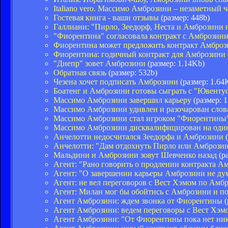
Italiano vero. Массимо Амброзини – незаметный 
Гостевая книга - ваши отзывы
(размер: 448b)
Галлиани: "Пирло, Зеедорф, Неста и Амброзини 
"Фиорентина" согласовала контракт с Амброзин
Фиорентина может предложить контракт Амбро
Фиорентина: годичный контракт для Амброзини
"Днепр" зовет Амброзини
(размер: 1.14Kb)
Обратная связь
(размер: 532b)
Чезена хочет подписать Амброзини
(размер: 1.64
Боатенг и Амброзини готовы сыграть с "Ювенту
Массимо Амброзини завершил карьеру
(размер: 
Массимо Амброзини удивлен и разочарован сло
Массимо Амброзини стал игроком "Фиорентины
Массимо Амброзини дисквалифицирован на оди
Анчелотти недосчитался Зеедорфа и Амброзини
(
Анчелотти: "Дам отдохнуть Пирло или Амбрози
Мальдини и Амброзини зовут Шевченко назад
(ра
Агент: "Рано говорить о продлении контракта А
Агент: "О завершении карьеры Амброзини не ду
Агент: не вел переговоров с Вест Хэмом по Амб
Агент: Милан мог бы обойтись с Амброзини и п
Агент Амброзини: ждем звонка от Фиорентины
(
Агент Амброзини: ведем переговоры с Вест Хэм
Агент Амброзини: "От Фиорентины пока нет ник