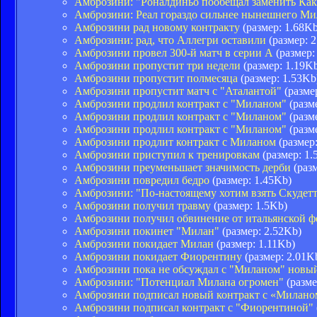
Амброзини: "Роналдиньо пообещал заменить Как
Амброзини: Реал гораздо сильнее нынешнего Ми
Амброзини рад новому контракту
(размер: 1.68Kb
Амброзини: рад, что Аллегри оставили
(размер: 
Амброзини провел 300-й матч в серии А
(размер:
Амброзини пропустит три недели
(размер: 1.19K
Амброзини пропустит полмесяца
(размер: 1.53Kb
Амброзини пропустит матч с "Аталантой"
(разме
Амброзини продлил контракт с "Миланом"
(разм
Амброзини продлил контракт с "Миланом"
(разм
Амброзини продлил контракт с "Миланом"
(разм
Амброзини продлит контракт с Миланом
(размер:
Амброзини приступил к тренировкам
(размер: 1.
Амброзини преуменьшает значимость дерби
(разм
Амброзини повредил бедро
(размер: 1.45Kb)
Амброзини: "По-настоящему хотим взять Скудет
Амброзини получил травму
(размер: 1.5Kb)
Амброзини получил обвинение от итальянской ф
Амброзини покинет "Милан"
(размер: 2.52Kb)
Амброзини покидает Милан
(размер: 1.11Kb)
Амброзини покидает Фиорентину
(размер: 2.01K
Амброзини пока не обсуждал с "Миланом" новый
Амброзини: "Потенциал Милана огромен"
(разме
Амброзини подписал новый контракт с «Милано
Амброзини подписал контракт с "Фиорентиной"