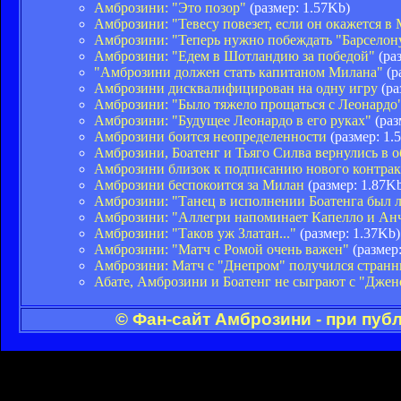
Амброзини: "Это позор"
(размер: 1.57Kb)
Амброзини: "Тевесу повезет, если он окажется в
Амброзини: "Теперь нужно побеждать "Барселон
Амброзини: "Едем в Шотландию за победой"
(раз
"Амброзини должен стать капитаном Милана"
(р
Амброзини дисквалифицирован на одну игру
(ра
Амброзини: "Было тяжело прощаться с Леонардо
Амброзини: "Будущее Леонардо в его руках"
(раз
Амброзини боится неопределенности
(размер: 1.
Амброзини, Боатенг и Тьяго Силва вернулись в
Амброзини близок к подписанию нового контрак
Амброзини беспокоится за Милан
(размер: 1.87K
Амброзини: "Танец в исполнении Боатенга был л
Амброзини: "Аллегри напоминает Капелло и Ан
Амброзини: "Таков уж Златан..."
(размер: 1.37Kb)
Амброзини: "Матч с Ромой очень важен"
(размер:
Амброзини: Матч с "Днепром" получился стран
Абате, Амброзини и Боатенг не сыграют с "Джен
© Фан-сайт Амброзини - при пуб