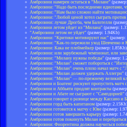
Амброзини намерен остаться в "Милане"
(размер:
Амброзини: "Надо быть последними идиотами, ч
Амброзини: "Нам было сложно найти мотиваци
Амброзини: "Любой ценой хотел сыграть против
Амброзини: лучше Дрогба, чем Балотелли
(размер
Амброзини летом уйдет из "Милана"
(размер: 1.
"Амброзини летом не уйдет"
(размер: 1.94Kb)
Амброзини: "Критики мотивируют нас"
(размер:
Амброзини: "Как-то пережили уход Шевченко и 
Амброзини: Кака не плеймейкер
(размер: 1.85Kb)
Амброзини: или зарубежный чемпионат, или зав
Амброзини: "Милану нужны победы"
(размер: 1.
Амброзини: "Милан" сможет побороться с "Инте
Амброзини: "Милан" очень плохо начал матч с "
Амброзини: "Милан должен удержать Аллегри"
(
Амброзини: "Милан" — по-прежнему великий к
Амброзини и Боатенг рискуют пропустить матч 
Амброзини и Аббьяти продлят контракты
(размер
Амброзини и Абате не сыграют с "Сампдорией"
(
Амброзини говорит о разнице между Кассано и 
Амброзини горд быть капитаном
(размер: 2.15Kb
Амброзини готовится к матчу с Юве
(размер: 1.9
Амброзини готов завершить карьеру
(размер: 1.7
Амброзини готов покинуть Милан и перебратьс
Амброзини: Фиорентина должна научиться побеж