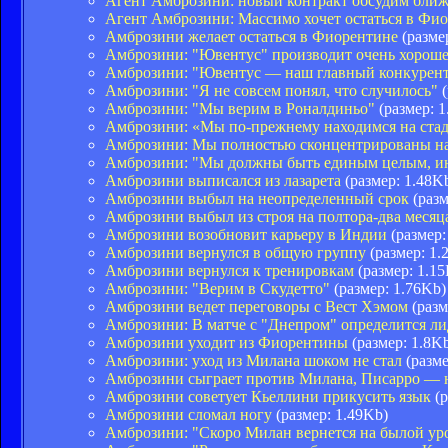
Агент Амброзини: новый контракт обсудим ближе
Агент Амброзини: Массимо хочет остаться в Фи
Амброзини желает остаться в Фиорентине
(разме
Амброзини: "Ювентус" производит очень хороше
Амброзини: "Ювентус — наш главный конкурен
Амброзини: "Я не совсем понял, что случилось"
(
Амброзини: "Мы верим в Роналдиньо"
(размер: 1
Амброзини: «Мы по-прежнему находимся на ста
Амброзини: Мы полностью сконцентрированы на
Амброзини: "Мы должны быть единым целым, ина
Амброзини выписался из лазарета
(размер: 1.48K
Амброзини выбыл на неопределенный срок
(разм
Амброзини выбыл из строя на полтора-два месяц
Амброзини возобновит карьеру в Индии
(размер:
Амброзини вернулся в общую группу
(размер: 1.
Амброзини вернулся к тренировкам
(размер: 1.1
Амброзини: "Верим в Скудетто"
(размер: 1.76Kb)
Амброзини ведет переговоры с Вест Хэмом
(разм
Амброзини: В матче с "Днепром" определится л
Амброзини уходит из Фиорентины
(размер: 1.8K
Амброзини: уход из Милана шоком не стал
(разме
Амброзини сыграет против Милана, Писарро — 
Амброзини советует Кьеллини прикусить язык
(р
Амброзини сломал ногу
(размер: 1.49Kb)
Амброзини: "Скоро Милан вернется на былой ур