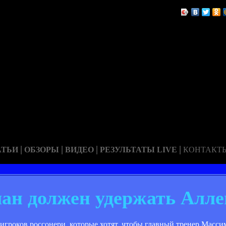
|
|
|
|
АТЬИ
ОБЗОРЫ
ВИДЕО
РЕЗУЛЬТАТЫ LIVE
КОНТАКТ
ан должен удержать Алле
гроков россонери, которые хотят, чтобы главный тренер Масси