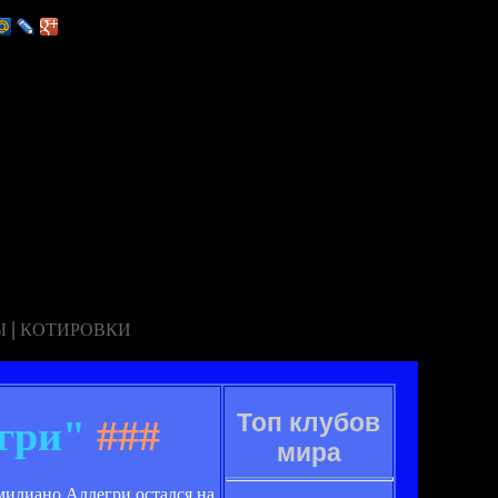
|
Ы
КОТИРОВКИ
Топ клубов
гри"
###
мира
милиано Аллегри остался на