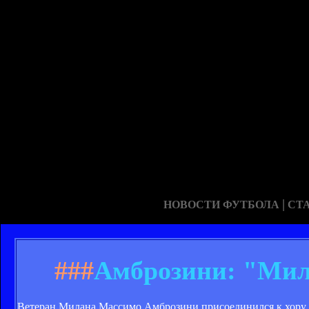
|
НОВОСТИ ФУТБОЛА
СТ
###
Амброзини: "Мил
Ветеран Милана Массимо Амброзини присоединился к хору и