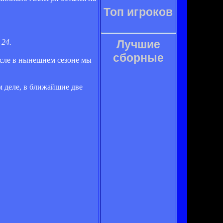
Топ игроков
 24.
Лучшие
сборные
числе в нынешнем сезоне мы
м деле, в ближайшие две